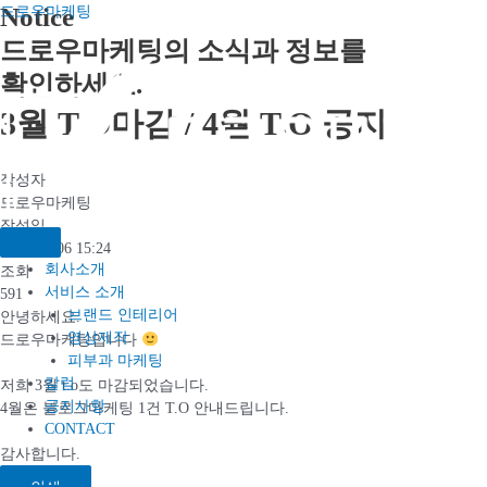
콘텐츠로
Notice
드로우마케팅
건너뛰기
드로우마케팅의 소식과 정보를
확인하세요.​
3월 T.O마감 / 4월 T.O 공지
작성자
드로우마케팅
작성일
2025-03-06 15:24
회사소개
조회
서비스 소개
591
브랜드 인테리어
안녕하세요.
영상제작
드로우마케팅입니다
피부과 마케팅
칼럼
저희 3월 t.o도 마감되었습니다.
공지사항
4월은 블로그마케팅 1건 T.O 안내드립니다.
CONTACT
감사합니다.