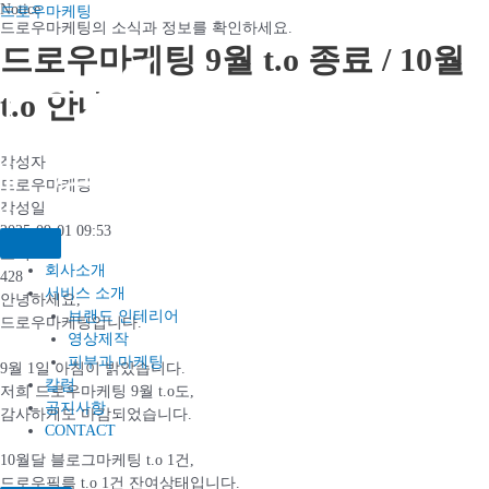
콘텐츠로
Notice
드로우마케팅
드로우마케팅의 소식과 정보를 확인하세요.​
건너뛰기
드로우마케팅 9월 t.o 종료 / 10월
t.o 안내
작성자
드로우마케팅
작성일
2025-09-01 09:53
조회
회사소개
428
서비스 소개
안녕하세요,
브랜드 인테리어
드로우마케팅입니다.
영상제작
피부과 마케팅
9월 1일 아침이 밝았습니다.
칼럼
저희 드로우마케팅 9월 t.o도,
공지사항
감사하게도 마감되었습니다.
CONTACT
10월달 블로그마케팅 t.o 1건,
드로우필름 t.o 1건 잔여상태입니다.