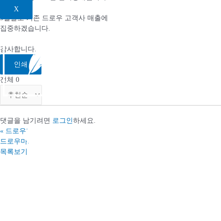
X
9월달도 기존 드로우 고객사 매출에
집중하겠습니다.
감사합니다.
인쇄
전체
0
댓글을 남기려면
로그인
하세요.
«
드로우마케팅 8월 T.O 종료 / 9월 T.O 안내
드로우마케팅 2025 T.O 공지
»
목록보기