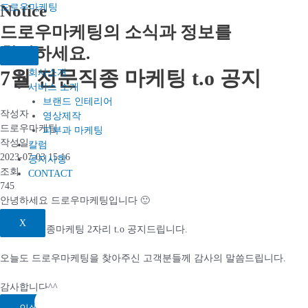
콘텐츠로
Notice
드로우마케팅
건너뛰기
드로우마케팅의 소식과 정보를
확인하세요.​
7월 전문직종 마케팅 t.o 공지
회사소개
서비스 소개
브랜드 인테리어
작성자
영상제작
드로우마케팅
피부과 마케팅
작성일
칼럼
2023-07-03 15:16
공지사항
조회
CONTACT
745
안녕하세요 드로우마케팅입니다 🙂
X
7월 전문직종마케팅 2자리 t.o 공지드립니다.
오늘도 드로우마케팅을 찾아주신 고객분들께 감사의 말씀드립니다.
감사합니다^^