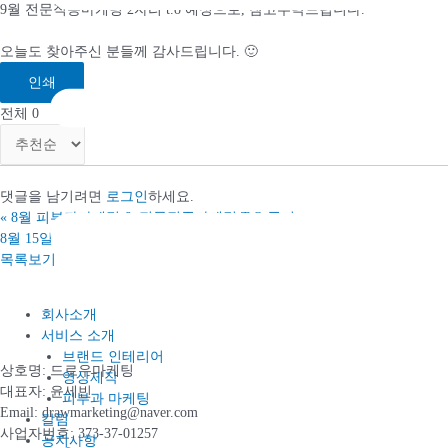
9월 전문직종마케팅 2자리 t.o 예정으로, 참고부탁드립니다.
오늘도 찾아주신 분들께 감사드립니다. 🙂
인쇄
전체
0
댓글을 남기려면
로그인
하세요.
«
8월 피부과마케팅 & 전문직종마케팅 T.O 공지
8월 15일 광복절 휴무안내
»
목록보기
회사소개
서비스 소개
브랜드 인테리어
상호명: 드로우마케팅
영상제작
대표자: 윤세빈
피부과 마케팅
Email: drawmarketing@naver.com
칼럼
사업자번호: 373-37-01257
공지사항