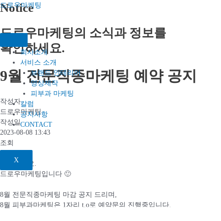
콘텐츠로
Notice
드로우마케팅
건너뛰기
드로우마케팅의 소식과 정보를
확인하세요.​
회사소개
서비스 소개
9월 전문직종마케팅 예약 공지
브랜드 인테리어
영상제작
피부과 마케팅
작성자
칼럼
드로우마케팅
공지사항
작성일
CONTACT
2023-08-08 13:43
조회
741
X
안녕하세요.
드로우마케팅입니다 🙂
8월 전문직종마케팅 마감 공지 드리며,
8월 피부과마케팅은 1자리 t.o로 예약문의 진행중입니다.